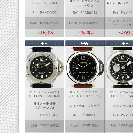
ルミノールクロノ 1950
ルミノール ＧＭＴ
ルミノール パワー
ラトラパンテ
Ref : PAM00023
Ref : PAM00213
Ref : PAM00
日付表示・パワー
B品番（1999年頃製造）
H品番（2005年頃製造）
スモールセコ
ご成約済み
ご成約済み
ご成約済
オフィチーネ パネライ
オフィチーネ パネライ
オフィチーネ パ
（OFFICINE・PANERAI）
（OFFICINE・PANERAI）
（OFFICINE・PAN
ルミノール 1950
ルミノール マリーナ
ルミノールＧ
サブマーシブル
Ref : PAM00243
Ref : PAM00111
Ref : PAM00
Ｊ品番（2007年頃製造）
Ｉ品番（2006年製造）
H番（2005年頃