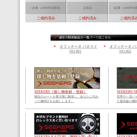
Ｉ品番（2006年頃製造）
正規品
I品番（2006年
ご成約済み
ご成約済み
ご成約済
オフィチーネ パネライ
オフィチーネ パ
NO.001
NO.002
SEEKERS［探し物依頼・登録］
SEEKERS
独自のルートを最大限に駆使し、あなたに代わ
世界の一流バ
って腕時計をお探しします。
た最高級の腕
SEEKERS KAITORI［腕時計買い取り］
SEEKERS 