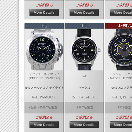
ご成約済み
ご成約済み
ご成約済
オフィチーネ パネライ
ジャガールク
IWC
（OFFICINE・PANERAI）
（JAEGER LE CO
ルミノールクロノ デイライト
マーク12
AMVOX1 Rア
Ref : PAM00236
Ref : IW3241.001
Ref : Q191 64
K品番（2008年頃製造）
1999年頃製造
150本限定
ご成約済み
ご成約済み
ご成約済