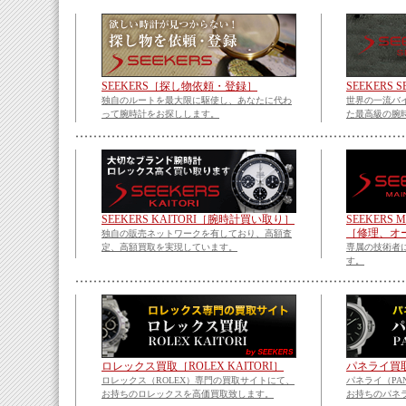
SEEKERS［探し物依頼・登録］
SEEKERS
独自のルートを最大限に駆使し、あなたに代わ
世界の一流バ
って腕時計をお探しします。
た最高級の腕
SEEKERS KAITORI［腕時計買い取り］
SEEKERS 
［修理、オ
独自の販売ネットワークを有しており、高額査
定、高額買取を実現しています。
専属の技術者
す。
ロレックス買取［ROLEX KAITORI］
パネライ買取［
ロレックス（ROLEX）専門の買取サイトにて、
パネライ（PA
お持ちのロレックスを高価買取致します。
お持ちのパネ