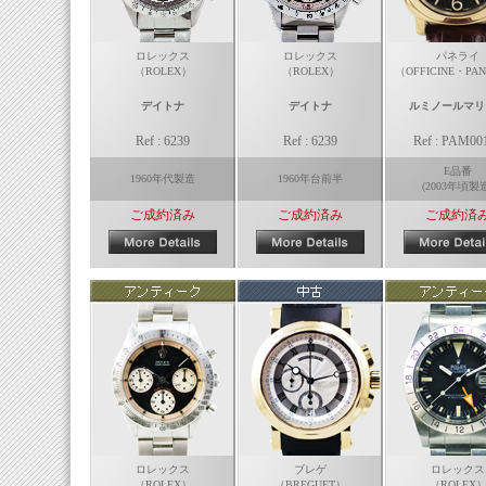
ロレックス
ロレックス
パネライ
（ROLEX）
（ROLEX）
（OFFICINE・PAN
デイトナ
デイトナ
ルミノールマリ
Ref : 6239
Ref : 6239
Ref : PAM00
E品番
1960年代製造
1960年台前半
(2003年頃製
ご成約済み
ご成約済み
ご成約済
ロレックス
ブレゲ
ロレックス
（ROLEX）
（BREGUET）
（ROLEX