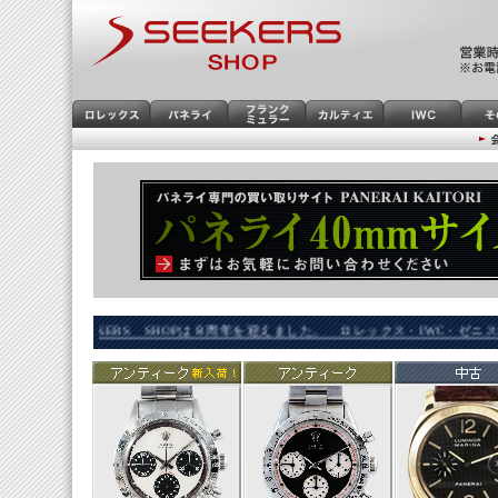
SEEKERS SHOPは８周年を迎えました。 ロレックス・IWC・ゼニスなど