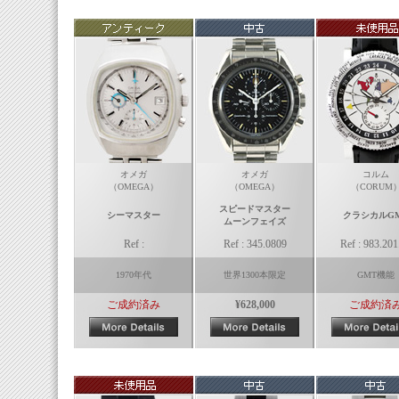
オメガ
オメガ
コルム
（OMEGA）
（OMEGA）
（CORUM
スピードマスター
シーマスター
クラシカルG
ムーンフェイズ
Ref :
Ref : 345.0809
Ref : 983.201
1970年代
世界1300本限定
GMT機能
ご成約済み
¥628,000
ご成約済