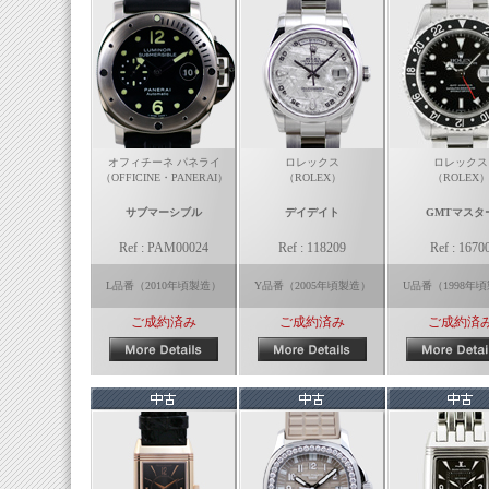
オフィチーネ パネライ
ロレックス
ロレックス
（OFFICINE・PANERAI）
（ROLEX）
（ROLEX
サブマーシブル
デイデイト
GMTマスタ
Ref : PAM00024
Ref : 118209
Ref : 1670
L品番（2010年頃製造）
Y品番（2005年頃製造）
U品番（1998年
ご成約済み
ご成約済み
ご成約済