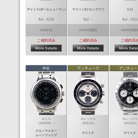
デイトナ(ポールニューマン)
マリーンⅡクロノグラフ
EX2
Ref : 6239
Ref : -
Ref : 1655
1960年代
1993年頃製造
1983年頃製
ご成約済み
ご成約済み
ご成約済
ゼニス
ロレックス
ロレックス
（ZENITH））
（ROLEX）
（ROLEX
クロノマスター
デイトナ
デイトナ
ムーンフェイズ