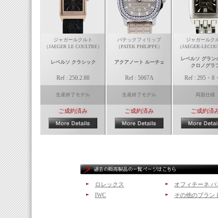
ジャガールクルト
パテックフィリップ
ジャガールク
（JAEGER LE COULTRE）
（PATEK PHILIPPE）
（JAEGER-LECOU
レベルソ グラン
レベルソ クラシック
アクアノート ルーチェ
クロノグラ
Ref : 250.2.88
Ref : 5067A
Ref : 295・8
生産終了モデル
生産終了モデル
両面仕様
ご成約済み
ご成約済み
ご成約済
ロレックス
オフィチーネ パ
IWC
その他のブラン