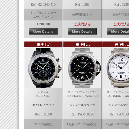
Ref : 02.0240.410
Ref : 6263
Ref : 6239
トリプルカレンダー
修理明細書付き
1960年代製
ムーンフェイズ
¥398,000
ご成約済み
ご成約済
シャネル
オフィチーネ パネライ
オフィチーネ パ
（CHANEL）
（OFFICINE・PANERAI）
（OFFICINE・PAN
J12クロノグラフ
ルミノールマリーナ
ルミノールマリ
Ref : H1009
Ref : PAM00298
Ref : PAM00
2010年頃製造
L品番（2010年頃製造）
L品番（2010年